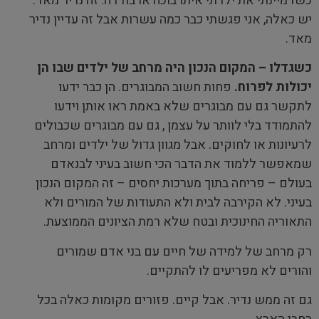
כשדמיינתי את ילדתי איתו בוכה או בודדה. זה נדיר מאד.
יש כאלה, אני פגשתי כבר כמה עשרות אבל זה עדיין נדיר
מאד.
כשגדלו – המקום הנכון היה מרחב של ילדים שבו הן
יכולות לפרוח.
פחות חשוב המבוגרים. הן כבר ידעו
לתקשר גם עם מבוגרים שלא באמת ראו אותן וידעו
להתמודד בלי לוותר על עצמן , גם עם מבוגרים שכבולים
לרעיונות או לחוקים. אבל מגוון גדול של ילדים ומרחב
שמאפשר ללמוד את הדבר הכי חשוב בעיני לבנאדם
בעולם – פריחה בתוך מערכות יחסים – זה המקום הנכון
בעיני. לא הקירבה לבית ולא התעודות של המורים ולא
התאוריה החינוכית ובטח שלא רמת הציונים הממוצעת.
רק מרחב של למידה של חיים עם בני אדם שמורים
והורים לא מפריעים לו להתקיים.
גם זה ממש נדיר
.
אבל קיים
.
פזורים מקומות כאלה בכל