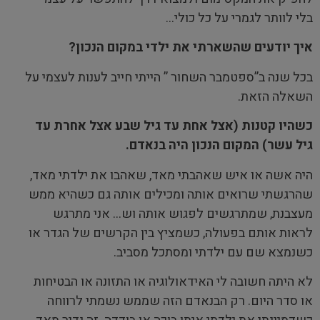
בלי לוותר לגמרי על כל כולי…
איך יודעים שהשארתי את ילדי במקום הנכון?
בכל שנה ב”ספטמבר השחור ” הייתי חייב לענות לעצמי על
השאלה הזאת.
כשהיו קטנות (אצל אחת עד גיל שבע אצל אחרת עד
גיל עשר) המקום הנכון היה בנאדם.
היה אשה או איש שאהבתי מאד, שאהבו את ילדתי מאד,
שהרגשתי שרואים אותה ומכילים אותה גם כשהיא ממש
מעצבנת, שמתרגשים לפגוש אותה וש… אני מתרגש
לראות אותם בפעולה, כשמציץ בין הקרשים של הגדר או
כשנמצא שם עם ילדתי ומסתכל מסביב.
לא היתה חשובה לי האידאולוגיה או התזונה או הבטיחות
או סדר היום. רק הבנאדם הזה שממש נשמתי לרווחה