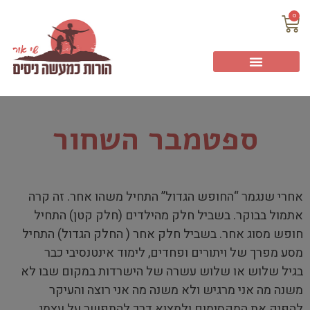
0
ספטמבר השחור
אחרי שנגמר “החופש הגדול” התחיל משהו אחר. זה קרה
אתמול בבוקר. בשביל חלק מהילדים (חלק קטן) התחיל
חופש מסוג אחר. בשביל חלק אחר ( החלק הגדול) התחיל
מסע מפרך של ויתורים ופחדים, לימוד אינטנסיבי כבר
בגיל שלוש או שלוש עשרה של הישרדות במקום שבו לא
משנה מה אני מרגיש ולא משנה מה אני רוצה והעיקר
להפיק את המקסימום ולמצוא דרך להתפשר על עצמי