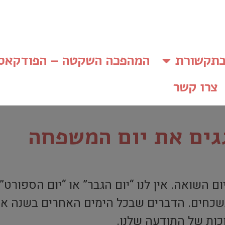
תקשורת
המהפכה השקטה – הפודקאס
צרו קשר
גים את יום המשפחה
ום השואה.
אין לנו “יום הגבר” או “יום הספורט” 
נשכחים. הדברים שבכל הימים האחרים בשנה אנו
ות של התודעה שלנו.