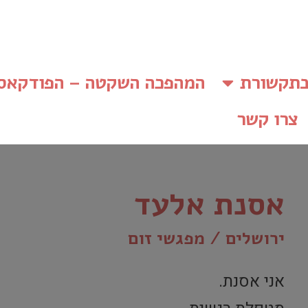
תקשורת
המהפכה השקטה – הפודקאס
צרו קשר
אסנת אלעד
ירושלים / מפגשי זום
אני אסנת.